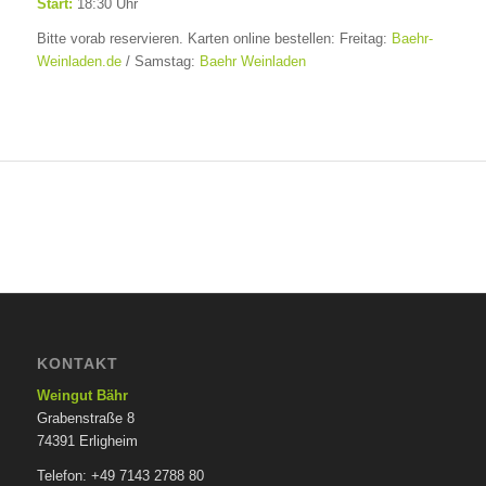
Start:
18:30 Uhr
Bitte vorab reservieren. Karten online bestellen: Freitag:
Baehr-
Weinladen.de
/ Samstag:
Baehr Weinladen
KONTAKT
Weingut Bähr
Grabenstraße 8
74391 Erligheim
Telefon: +49 7143 2788 80