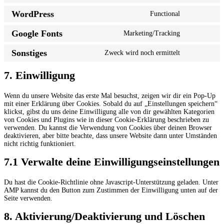
to
WordPress
Functional
service
Consent
enfold
to
Google Fonts
Marketing/Tracking
service
Consent
wordpress
to
Sonstiges
Zweck wird noch ermittelt
service
Consent
google-
to
fonts
service
7. Einwilligung
sonstiges
Wenn du unsere Website das erste Mal besuchst, zeigen wir dir ein Pop-Up
mit einer Erklärung über Cookies. Sobald du auf „Einstellungen speichern“
klickst, gibst du uns deine Einwilligung alle von dir gewählten Kategorien
von Cookies und Plugins wie in dieser Cookie-Erklärung beschrieben zu
verwenden. Du kannst die Verwendung von Cookies über deinen Browser
deaktivieren, aber bitte beachte, dass unsere Website dann unter Umständen
nicht richtig funktioniert.
7.1 Verwalte deine Einwilligungseinstellungen
Du hast die Cookie-Richtlinie ohne Javascript-Unterstützung geladen. Unter
AMP kannst du den Button zum Zustimmen der Einwilligung unten auf der
Seite verwenden.
8. Aktivierung/Deaktivierung und Löschen